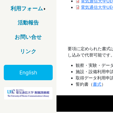
Document
電気通信大学UEC A
Document
電気通信大学UEC A
利用フォーム
活動報告
お問い合せ
要項に定められた書式
リンク
し込みで代替可能です
観察・実験・デー
施設・設備利用申
English
取得データ利用申
誓約書（
書式
）