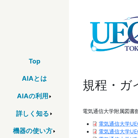
メインコンテンツに移動
メインメニュー(下位ページ用)
Top
AIAとは
規程・ガ
AIAの利用
電気通信大学附属図書館UE
詳しく知る
Document
電気通信大学UEC A
機器の使い方
Document
電気通信大学UEC A