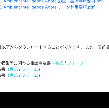
mbient Intelligence Agora 施設・設備利用要項.pdf
mbient Intelligence Agora データ利用要項.pdf
は以下からダウンロードすることができます。 また、誓約
。
タ収集等に関わる相談申込書（
書式
/
フォーム
）
請書（
書式
/
フォーム
）
請書（
書式
/
フォーム
）