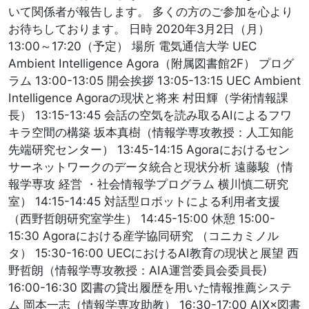
いて関係者が報告します。 多くの方のご参加を心より
お待ちしております。 日時 2020年3月2日（月）
13:00～17:20（予定） 場所 電気通信大学 UEC
Ambient Intelligence Agora（附属図書館2F） プログ
ラム 13:00-13:05 開会挨拶 13:05-13:15 UEC Ambient
Intelligence Agoraの現状と将来 村田輝（学術情報課
長） 13:15-13:45 会話の空気を読み取るAIによるフワ
キラ空間の構築 坂本真樹（情報学専攻教授：人工知能
先端研究センター） 13:45-14:15 Agoraにおけるセン
サーネットワークのデータ統合と現状分析 遠藤駿（情
報学専攻 経営 ・社会情報学プログラム 横川慎二研究
室） 14:15-14:45 対話型ロボットによる利用者支援
（西野哲朗研究室学生） 14:45-15:00 休憩 15:00-
15:30 Agoraにおける産学協同研究 （コニカミノル
タ） 15:30-16:00 UECにおけるAI教育の現状と展望 西
野哲朗（情報学専攻教授：AIA運営委員会委員長)
16:00-16:30 図書の貸出履歴を用いた情報推薦システ
ム 岡本一志（情報学専攻助教） 16:30-17:00 AIX×図書